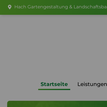
Zum
Hach Gartengestaltung & Landschaftsbau,
Inhalt
springen
Startseite
Leistunge