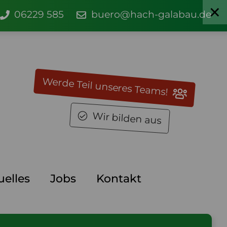
06229 585
buero@hach-galabau.de
Werde Teil unseres Teams!
Wir bilden aus
uelles
Jobs
Kontakt