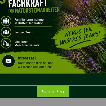
Öff
legen oder
Sie sind öffe
 richtige
passenden Partn
inen Blick auf
Spielplatz oder
spirieren und
ü
Schließen