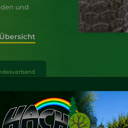
unden und
 Übersicht
undesverband
sbau.