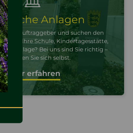
entliche Anlagen
ntlicher Auftraggeber und suchen den
er für Ihre Schule, Kindertagesstätte,
 Grünanlage? Bei uns sind Sie richtig –
berzeugen Sie sich selbst.
Mehr erfahren